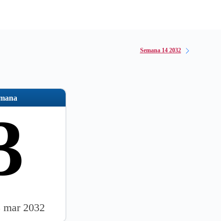
Semana 14 2032
emana
3
8 mar 2032