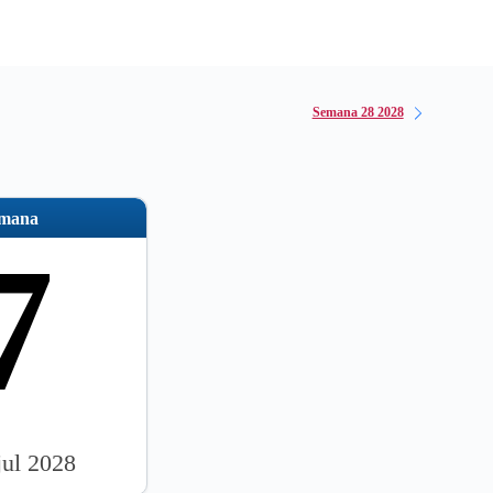
Semana 28 2028
emana
7
jul 2028