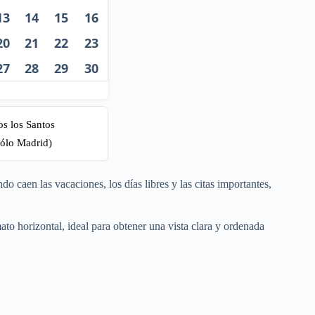
13
14
15
16
20
21
22
23
27
28
29
30
os los Santos
ólo Madrid)
do caen las vacaciones, los días libres y las citas importantes,
to horizontal, ideal para obtener una vista clara y ordenada
.