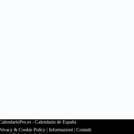
alendarioPro.es -
Calendario de España
Privacy & Cookie Policy
|
Informazioni
|
Contatti