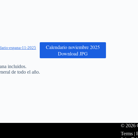
Calendario noviembre 2025
dario-espana-11-2025
Download JPG
ana incluidos.
neral de todo el año.
© 2026 C
Terms
|