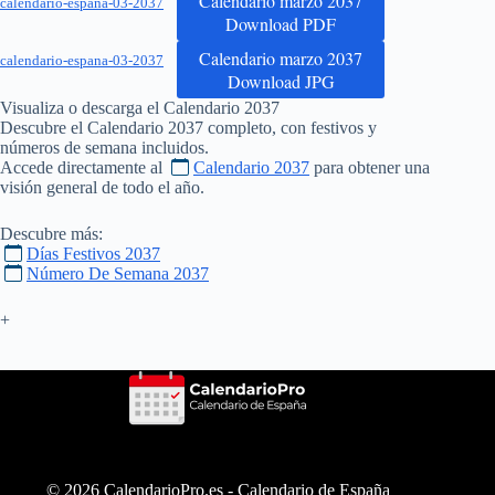
Calendario marzo 2037
calendario-espana-03-2037
Download PDF
Calendario marzo 2037
calendario-espana-03-2037
Download JPG
Visualiza o descarga el Calendario
2037
Descubre el Calendario
2037
completo, con festivos y
números de semana incluidos.
Accede directamente al
Calendario 2037
para obtener una
visión general de todo el año.
Descubre más:
Días Festivos 2037
Número De Semana 2037
+
© 2026 CalendarioPro.es -
Calendario de España