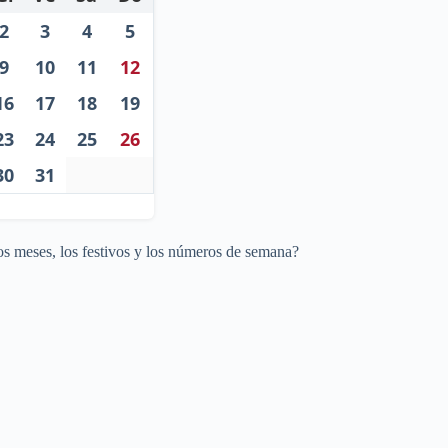
2
3
4
5
9
10
11
12
16
17
18
19
23
24
25
26
30
31
os meses, los festivos y los números de semana?