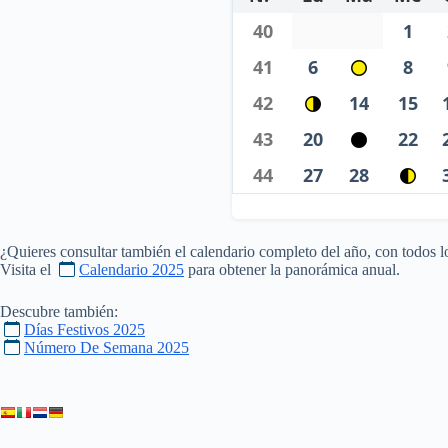
40
1
41
6
8
42
14
15
43
20
22
44
27
28
¿Quieres consultar también el calendario completo del año, con todos l
Visita el
Calendario 2025
para obtener la panorámica anual.
Descubre también:
Días Festivos 2025
Número De Semana 2025