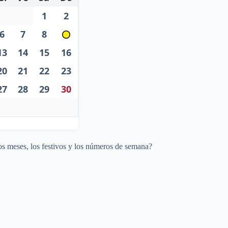
1
2
6
7
8
13
14
15
16
20
21
22
23
27
28
29
30
os meses, los festivos y los números de semana?