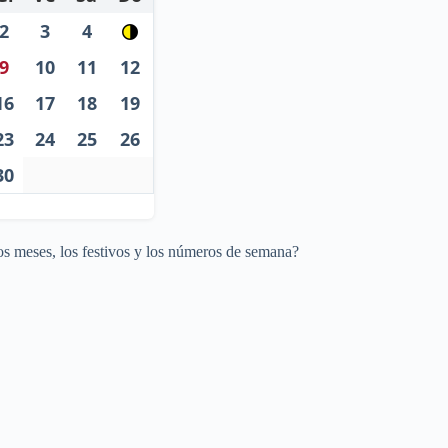
2
3
4
9
10
11
12
16
17
18
19
23
24
25
26
30
os meses, los festivos y los números de semana?