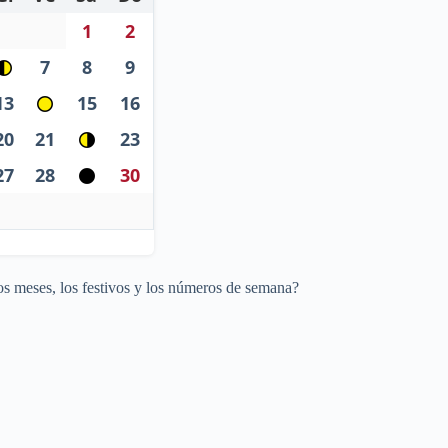
1
2
7
8
9
13
15
16
20
21
23
27
28
30
os meses, los festivos y los números de semana?