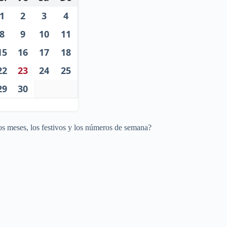
1
2
3
4
8
9
10
11
15
16
17
18
22
23
24
25
29
30
os meses, los festivos y los números de semana?