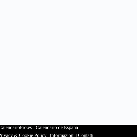
alendarioPro.es -
Calendario de España
Privacy & Cookie Policy
|
Informazioni
|
Contatti